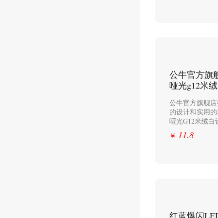
公牛官方旗
哑光g12米
公牛官方旗舰店
的设计和实用的
哑光G12米绒白
11.8
￥
红蓝爆闪L