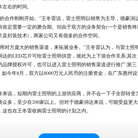
年左右的时间。
士的合作刚刚开始。”王冬雷说，雷士照明以销售为主导，德豪润
间肯定需要一定的磨合期。但由于双方的业务契合(一个是销售终
芯片及封装技术)，两家公司又有很多的合作空间。
运用对方庞大的销售渠道，来拓展业务。”王冬雷认为，与雷士照
润达的LED芯片可给雷士照明供货，彼此为上下游合作关系;其次
的品牌授权许可，也可以进入雷士照明的销售渠道进行推广;第三
，如今年8月，双方以8000万元人民币的注册资金，在广东惠州设
作来说，短期内雷士照明的上游供应商，并不会一下子全部转变
商众多，至少在200家以上。但对于德豪润达来说，可能受益更
，这也在王冬雷收购雷士照明的计划之内。