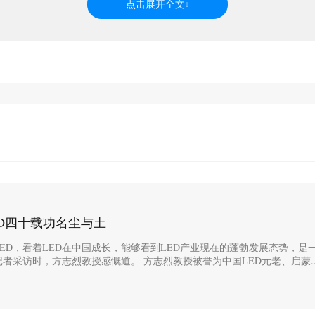
ED四十载功名尘与土
LED，看着LED在中国成长，能够看到LED产业现在的蓬勃发展态势，是
记者采访时，方志烈教授感慨道。 方志烈教授被誉为中国LED元老、启蒙..