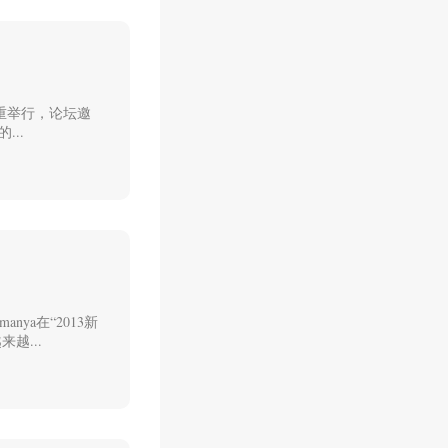
隆重举行，论坛邀
..
manya在“2013新
越...