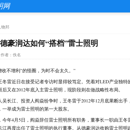
明网
人物邦
德豪润达如何“搭档”雷士照明
作者：佚名
"增收不增利"的怪圈，为时不会太久。”
王冬雷近日在接受记者专访时显得较笃定。凭着对LED产业独特
而后又在2012年底入主雷士照明，现阶段则在做战略性布局。
吴长江、投资人阎焱纷争时，王冬雷于2012年12月底果断出
，一举成为雷士照明的第一大股东。
，今年4月5日，阎焱辞任雷士照明所有职务，董事长一职由王冬雷
长江再度出任了雷士照明的执行董事。从德豪润达收购雷士照明