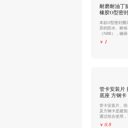
耐磨耐油丁
橡胶O型密
本款O型密封圈
异的防水、耐候
（NBR），确保
1
￥
管卡安装片
底座 方钢卡
管卡安装片、排
及方钢卡是建筑
通过组合使用，可
0.8
￥