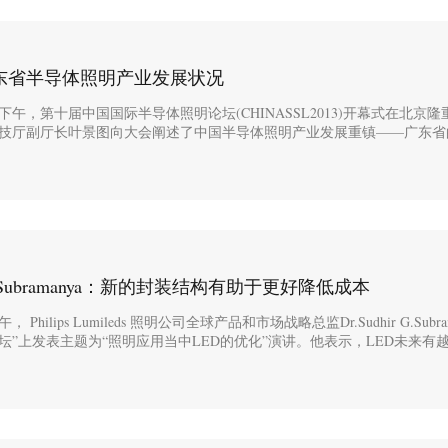
东省半导体照明产业发展状况
11日下午，第十届中国国际半导体照明论坛(CHINASSL2013)开幕式在北京
技厅副厅长叶景图向大会阐述了中国半导体照明产业发展重镇——广东省的.
r G.Subramanya：新的封装结构有助于更好降低成本
， Philips Lumileds 照明公司全球产品和市场战略总监Dr.Sudhir G.Subra
坛”上发表主题为“照明应用当中LED的优化”演讲。他表示，LED未来有越来