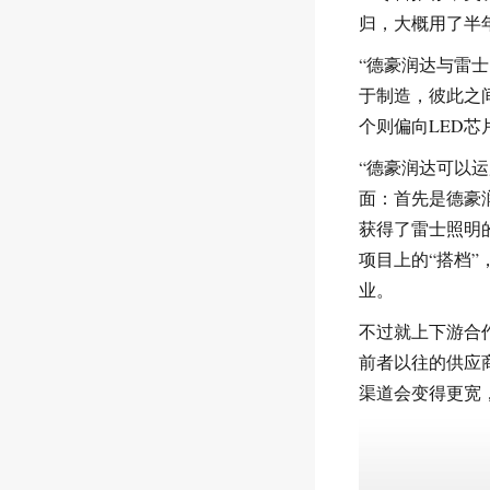
归，大概用了半
“德豪润达与雷
于制造，彼此之
个则偏向LED
“德豪润达可以
面：首先是德豪
获得了雷士照明
项目上的“搭档”
业。
不过就上下游合
前者以往的供应
渠道会变得更宽