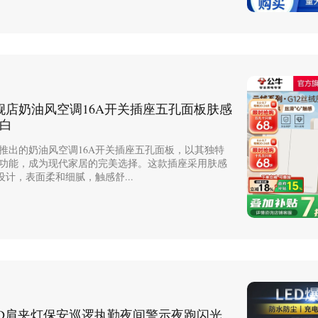
舰店奶油风空调16A开关插座五孔面板肤感
绒白
推出的奶油风空调16A开关插座五孔面板，以其独特
功能，成为现代家居的完美选择。这款插座采用肤感
设计，表面柔和细腻，触感舒...
ED肩夹灯保安巡逻执勤夜间警示夜跑闪光