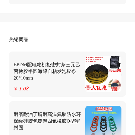
热销商品
EPDM配电箱机柜密封条三元乙
丙橡胶半圆海绵自粘发泡胶条
20*10mm
1.08
￥
耐磨耐油丁腈耐高温氟胶防水环
保级硅胶包覆聚四氟橡胶O型密
封圈