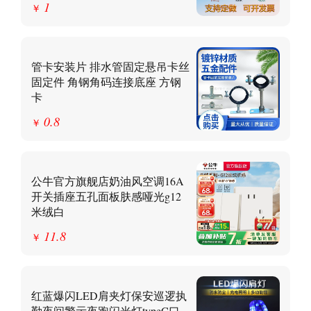
1
￥
管卡安装片 排水管固定悬吊卡丝
固定件 角钢角码连接底座 方钢
卡
0.8
￥
公牛官方旗舰店奶油风空调16A
开关插座五孔面板肤感哑光g12
米绒白
11.8
￥
红蓝爆闪LED肩夹灯保安巡逻执
勤夜间警示夜跑闪光灯typeC口