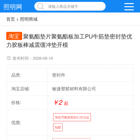
照明网
请输入商品关键字
首页
>
照明商城
淘宝
聚氨酯垫片聚氨酯板加工PU牛筋垫密封垫优
力胶板棒减震缓冲垫开模
发布时间：
2026-06-19
品类:
密封件
淘宝店铺:
敏捷塑胶材料有限公司
￥2
价格:
起
淘金币频道抵扣0.02元起
优惠:
包邮