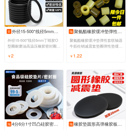
外径15-500*线径5mm丁晴胶O型圈耐磨油高温压橡胶密封圈大全NBR黑
聚氨酯橡胶缓冲垫弹性套联轴器牛筋柱销减震套垫圈弹性垫缓冲胶垫
天
淘
外径15-500*线径5mm丁晴胶O
聚氨酯橡胶缓冲垫弹性套联轴器
型圈耐磨油高温压橡胶密封圈大
牛筋柱销减震套垫圈弹性垫缓冲
全NBR黑
胶垫
2
1.22
￥
￥
4分6分1寸凹凸硅胶密封垫片活接头密封圈前置过滤器净水器家用
橡胶垫圆形高弹橡胶板减震垫防震防撞耐磨密封缓冲设备垫片垫圈
淘
淘