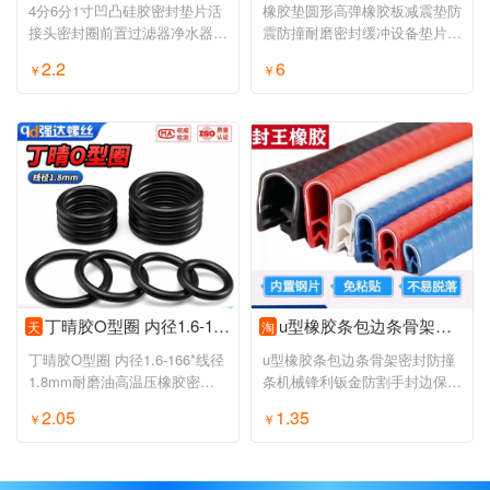
4分6分1寸凹凸硅胶密封垫片活
橡胶垫圆形高弹橡胶板减震垫防
接头密封圈前置过滤器净水器家
震防撞耐磨密封缓冲设备垫片垫
用
圈
2.2
6
￥
￥
丁晴胶O型圈 内径1.6-166*线径1.8mm耐磨油高温压橡胶密封圈NBR黑
u型橡胶条包边条骨架密封防撞条机械锋利钣金防割手封边保护口条
天
淘
丁晴胶O型圈 内径1.6-166*线径
u型橡胶条包边条骨架密封防撞
1.8mm耐磨油高温压橡胶密封
条机械锋利钣金防割手封边保护
圈NBR黑
口条
2.05
1.35
￥
￥