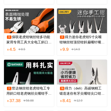
保联老虎钳钢丝钳多功能
得力迷你老虎钳5寸尖嘴
天
天
家用专用工具大全电工斜口尖
钳钢丝钳顶切钳斜扁嘴针嘴弯
嘴工业级钳子
嘴手工小钳子
4.5
9.9
￥8.5
￥14.9
￥
￥
世达钢丝钳老虎钳电工专
得力（deli）高碳钢精工
天
淘
用斜口钳老虎钢丝尖嘴钳手钳
锻造迷你有牙尖嘴钳尖口钳尖
子工具大全
咀钳夹持钳5
37.38
8.41
￥56.88
￥12.9
￥
￥