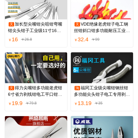
加长型尖嘴钳尖咀钳弯嘴
VDE绝缘老虎钳子电工钢
天
天
钳尖头钳子工业级11寸16超
丝钳斜口钳多功能耐压工业级
长尖口手工O型
尖嘴钳子工具
16
32.4
￥26.8
￥99
￥
￥
得力尖嘴钳多功能老虎钳
福冈工业级尖嘴钳钢丝钳
天
淘
6寸省力剥线钳电工平口钳
多功能尖头钳子电工专用剥线
home系列钳子
剪线68寸家用
19.9
13.19
￥79.8
￥35
￥
￥