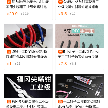
得力老虎钳钢丝钳多功能
久铸8寸钢丝钳高硬度工
天
天
家用尖嘴钳工业级斜嘴钳电工
业级尖嘴钳斜嘴钳老虎钳电工
专用钳子套装
专用省力钳子
29.9
9.5
￥39.9
￥19
￥
￥
绕线手工DIY制作精品圆
5寸钳子手工diy迷你小钳
淘
天
嘴钳迷你型尖嘴钳专用首饰手
子手工钳子珠宝钳首饰尖嘴圆
工工具
嘴弯嘴针嘴钳
1
7.8
￥12
￥8.8
￥
￥
福冈多功能尖嘴钳工业级
手工钳子工具套装尖嘴钳
天
淘
超硬电工专用6寸8寸带弹簧
diy饰品专用迷你小号圆嘴斜