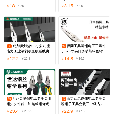
家用钳子大全
口剪钳珠宝钳
18
3.15
￥25
￥3.5
￥
￥
威力狮尖嘴钳6寸多功能
福冈工具嘴钳电工工具钳
天
淘
省力工业级剥线压线断线尖口
子678寸尖口多功能钓鱼钳钳
钳8寸电工钳
手工尖嘴小钳
12.2
14.8
￥22.8
￥16.5
￥
￥
世达尖嘴钳电工专用尖咀
德力西老虎钳电工专用尖
淘
天
钳尖头钳斜口钳钢丝钳老虎钳
嘴钳子工具套装工业级省力剪
钳子工具
钢丝钳手虎口
23.4
22.9
￥29.25
￥47.8
￥
￥