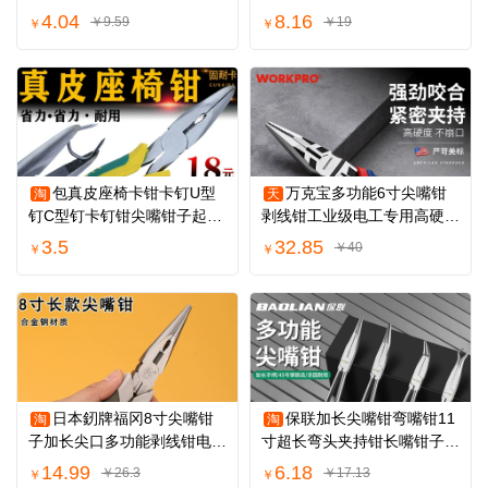
尖嘴弯嘴钳
4.04
8.16
￥9.59
￥19
￥
￥
包真皮座椅卡钳卡钉U型
万克宝多功能6寸尖嘴钳
淘
天
钉C型钉卡钉钳尖嘴钳子起子
剥线钳工业级电工专用高硬度
安装坐垫套工具
防滑强劲咬合
3.5
32.85
￥40
￥
￥
日本釰牌福冈8寸尖嘴钳
保联加长尖嘴钳弯嘴钳11
淘
淘
子加长尖口多功能剥线钳电工
寸超长弯头夹持钳长嘴钳子尖
钳扭线工具
头钳尖咀钳子
14.99
6.18
￥26.3
￥17.13
￥
￥