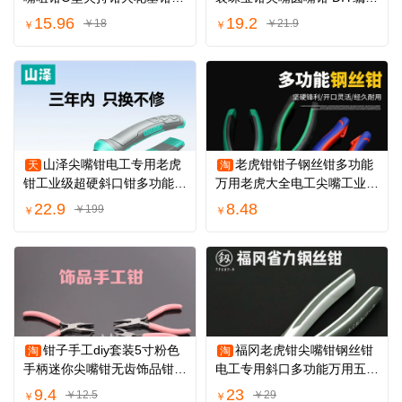
长扁嘴扁钳子
编织串珠工具
15.96
19.2
￥18
￥21.9
￥
￥
山泽尖嘴钳电工专用老虎
老虎钳钳子钢丝钳多功能
天
淘
钳工业级超硬斜口钳多功能6
万用老虎大全电工尖嘴工业级
寸8寸钢丝钳子
斜口工具手钳
22.9
8.48
￥199
￥
￥
钳子手工diy套装5寸粉色
福冈老虎钳尖嘴钳钢丝钳
淘
淘
手柄迷你尖嘴钳无齿饰品钳小
电工专用斜口多功能万用五金
钳子珠宝钳子
工具大全钳子
9.4
23
￥12.5
￥29
￥
￥