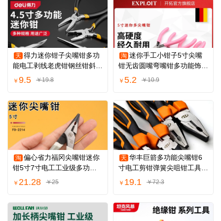
得力迷你钳子尖嘴钳多功
迷你手工小钳子5寸尖嘴
天
淘
能电工剥线老虎钳钢丝钳斜口
钳无齿圆嘴弯嘴钳多功能饰品
钳DIY珠宝钳
diy绕线珠宝钳
9.5
5.2
￥19.8
￥10.9
￥
￥
偏心省力福冈尖嘴钳迷你
华丰巨箭多功能尖嘴钳6
淘
天
钳5寸7寸电工工业级多功能
寸电工剪钳弹簧尖咀钳工具8
咀小号尖口钳子
寸尖头手工钳子
21.28
19.1
￥25
￥72.3
￥
￥