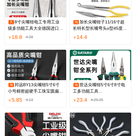
8寸尖嘴钳电工专用工业
加长尖嘴钳子11/16寸超
天
淘
级多功能工具大全德国进口工
长特长型长嘴弯头o型45度90
艺6小尖嘴钳子
度角度钳子长款
18.8
14.4
￥28
￥
￥
邦远BY13尖嘴钳5寸6寸
世达尖嘴钳5寸6寸8寸电
淘
淘
小号精密超硬手工珠宝圆扁无
工多功能工具
牙弯嘴工业钳子
05511/05512/05513家用尖
5.85
23.4
￥13
￥29.25
￥
￥
头钳