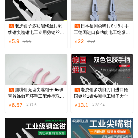
老虎钳子多功能钢丝钳剥
日本福冈尖嘴钳6寸8寸手
淘
淘
线钳尖嘴钳电工专用剪钢丝斜
工德国进口多功能电工绝缘工
口钳手工工具
业级尖头钳子
5.9
22
￥9.9
￥50
￥
￥
圆嘴钳无齿尖嘴钳子diy珠
老虎钳多功能万用进口德
淘
淘
宝首饰做耳环手工配件串珠弯
国钢丝1钳尖嘴电工钳子大全
钩绕线工具
6.57
13.1
￥17.6
￥38.94
￥
￥