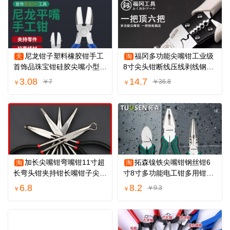
尼龙钳子塑料橡胶钳手工
福冈多功能尖嘴钳工业级
天
淘
首饰品珠宝钳硅胶尖嘴小型平
8寸尖头钳断线压线剥线钢丝
口钳镶嵌工具
钳子电工专用
3.08
14.7
￥7
￥36.8
￥
￥
加长尖嘴钳弯嘴钳11寸超
拓森镍铁尖嘴钳钢丝钳6
淘
淘
长弯头钳夹持钳长嘴钳子尖头
寸8寸多功能电工钳多用钳老
钳尖咀老虎钳
虎钳斜嘴斜口钳
6.8
8.2
￥9.3
￥
￥