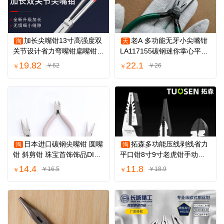
加长尖嘴钳13寸高强度双
老A 多功能无牙小尖嘴钳
淘
天
关节设计省力弯嘴钳扁嘴钳夹
LA117155碳钢迷你掌心平口
持钳火花塞钳
尖咀钳子包邮
19.82
22.1
￥62
￥26
￥
￥
日本进口碳钢尖嘴钳 圆嘴
拓森多功能压线剥线省力
淘
淘
钳 斜剪钳 珠宝首饰饰品DIY
平口钳8寸9寸老虎钳手动钢
手工工具钳
丝钳尖嘴斜嘴钳
14.4
11.8
￥16.5
￥18.9
￥
￥