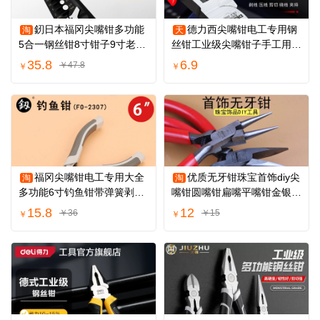
釰日本福冈尖嘴钳多功能
德力西尖嘴钳电工专用钢
淘
天
5合一钢丝钳8寸钳子9寸老虎
丝钳工业级尖嘴钳子手工用加
钳电工尖头钳
长钳小剥线钳
35.8
6.9
￥47.8
￥
￥
福冈尖嘴钳电工专用大全
优质无牙钳珠宝首饰diy尖
淘
淘
多功能6寸钓鱼钳带弹簧剥线
嘴钳圆嘴钳扁嘴平嘴钳金银执
加长尖头耐用
模工具钳
15.8
12
￥36
￥15
￥
￥