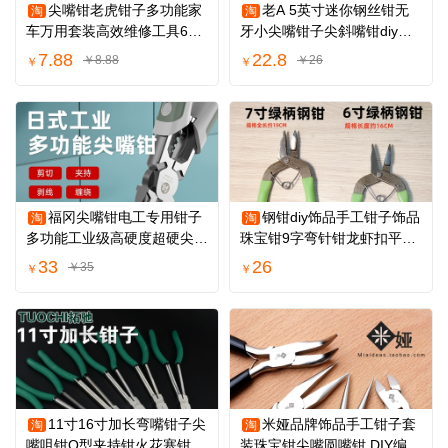
尖嘴钳老虎钳子多功能家
老A 5英寸迷你钢丝钳无
淘
淘
车万用套装高效维修工具6寸
牙小尖嘴钳子尖斜嘴钳diy饰
8寸省力铁夹钳
品珠宝手工工具
7.88
22.8
￥8.88
￥26
￥
￥
福冈尖嘴钳电工专用钳子
钢钳diy饰品手工钳子饰品
淘
淘
多功能工业级高硬度超硬尖头
珠宝钳9字弯针钳龙虾扣平口
钳工具大全
尖嘴钳子耐用
33
26
￥35
￥
￥
11寸16寸加长弯嘴钳子尖
米娅品牌饰品手工钳子套
淘
淘
嘴咀钳O型夹持钳火花塞钳加
装珠宝钳尖嘴圆嘴钳 DIY编绳