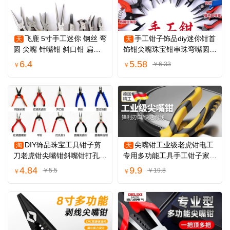
飞鹿 5寸手工迷你 钢丝 弯
手工钳子饰品diy迷你钳首
天
天
圆 尖嘴 针嘴钳 斜口钳 扁咀
饰钳尖嘴珠宝钳串珠弯嘴圆嘴
顶切钳子
钳多功能钳
6.4
5.58
￥6.33
￥
￥
DIY饰品珠宝工具钳子剪
尖嘴钳工业级老虎钳电工
淘
天
刀老虎钳尖嘴钳斜嘴钳打孔钳
专用多功能工具手工钳子家用
圆嘴钳弯嘴钳
钢丝钳套装
4.84
9.9
￥5.5
￥19.8
￥
￥