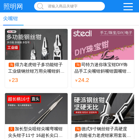
照明网
请输入商品关键字
尖嘴钳
得力老虎钳子多功能钳子
司特力迷你珠宝钳DIY饰
淘
淘
工业级钢丝钳万用尖嘴钳斜口
品手工尖嘴钳斜嘴钳圆嘴钳平
电工家用工具
嘴钳弯咀钳
23
24.2
￥
￥
加长型尖咀钳尖嘴弯嘴钳
德式9寸钢丝钳子高硬度
天
淘
尖头钳子11寸 16超长尖口工
多功能省力老虎钳家用套装9