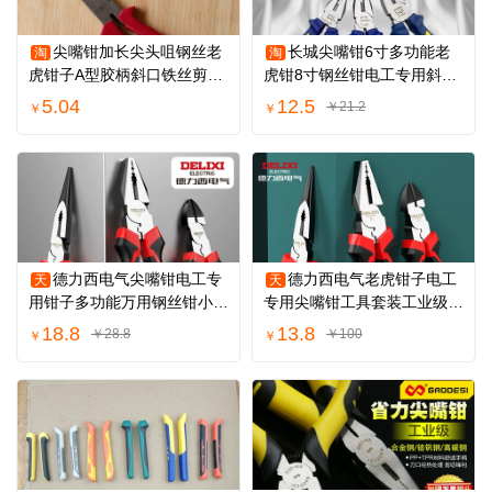
尖嘴钳加长尖头咀钢丝老
长城尖嘴钳6寸多功能老
淘
淘
虎钳子A型胶柄斜口铁丝剪切
虎钳8寸钢丝钳电工专用斜口
捆扎手动工具
钳子斜嘴钳
5.04
12.5
￥21.2
￥
￥
德力西电气尖嘴钳电工专
德力西电气老虎钳子电工
天
天
用钳子多功能万用钢丝钳小家
专用尖嘴钳工具套装工业级省
用工具老虎钳
力剪钢丝钳
18.8
13.8
￥28.8
￥100
￥
￥