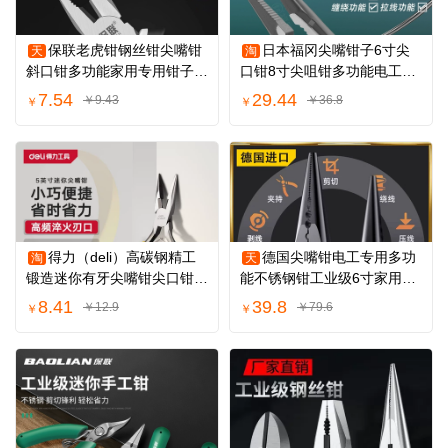
保联老虎钳钢丝钳尖嘴钳
日本福冈尖嘴钳子6寸尖
天
淘
斜口钳多功能家用专用钳子电
口钳8寸尖咀钳多功能电工专
工工具大全
用尖头钳子工具
7.54
29.44
￥9.43
￥36.8
￥
￥
得力（deli）高碳钢精工
德国尖嘴钳电工专用多功
淘
天
锻造迷你有牙尖嘴钳尖口钳尖
能不锈钢钳工业级6寸家用省
咀钳夹持钳5
力万用老虎钳
8.41
39.8
￥12.9
￥79.6
￥
￥