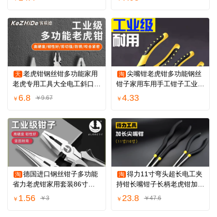
老虎钳钢丝钳多功能家用
尖嘴钳老虎钳多功能钢丝
天
淘
老虎专用工具大全电工斜口尖
钳子家用车用手工钳子工业级
嘴工业级钳子
电工维修工具
6.8
4.33
￥9.67
￥
￥
德国进口钢丝钳子多功能
得力11寸弯头超长电工夹
淘
淘
省力老虎钳家用套装86寸工
持钳长嘴钳子长柄老虎钳加长
业级尖嘴钳夹子
尖嘴钳弯嘴钳
1.56
23.8
￥3
￥47.6
￥
￥