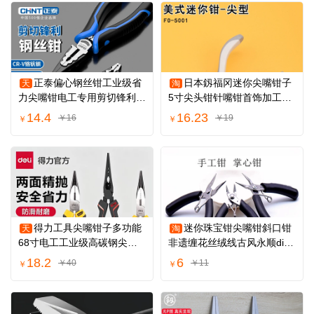
正泰偏心钢丝钳工业级省
日本釼福冈迷你尖嘴钳子
天
淘
力尖嘴钳电工专用剪切锋利多
5寸尖头钳针嘴钳首饰加工手
功能斜嘴钳
工小钳子5001
14.4
16.23
￥16
￥19
￥
￥
得力工具尖嘴钳子多功能
迷你珠宝钳尖嘴钳斜口钳
天
淘
68寸电工工业级高碳钢尖嘴
非遗缠花丝绒线古风永顺diy
钳手工剥线神器
发簪配件材料
18.2
6
￥40
￥11
￥
￥