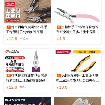
德力西电气尖嘴钳小号手
扭扭棒手工diy迷你粉色珠
天
淘
工专用钳子diy迷你珠宝钳圆
宝钳尖嘴钳子多功能小号圆嘴
嘴弯嘴平口钳
钳斜口钳
12.8
4.5
￥47.6
￥
￥
拓伏锐尖嘴钳钢丝钳老虎
deli得力 6/8寸工业级尖嘴
天
淘
钳斜口钳工业级斜嘴钳超硬电
电工家用维修尖咀尖口夹钳子
工专用钳子
DL2108 06
22.8
10.6
￥26
￥
￥