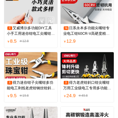
艾威博尔多功能DIY工具
日系永本多功能尖嘴钳专
天
淘
小手工用迷你钳电工尖嘴钳子
业电工钳60CR-V高硬度精密
珠宝钳顶切钳
省力6寸钓鱼钳
8.5
12.9
￥12.8
￥
￥
得力迷你钳子尖嘴钳多功
得力老虎钳斜口钳尖嘴钳
天
天
能电工剥线老虎钳钢丝钳斜口
万用工业级电工专用多功能家
钳DIY珠宝钳
用钢丝钳套装
9.5
24.9
￥19.8
￥49.8
￥
￥