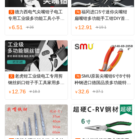
德力西电气尖嘴钳子电工
福冈进口5寸迷你尖嘴钳
天
淘
专用工业级多功能工具小手工
扁嘴钳多功能手工钳DIY首饰
用迷你钳大全
珠宝圆嘴斜嘴钳
6.51
12.91
￥36
￥19.1
￥
￥
老虎钳工业级电工专用剪
SMU原装尖嘴钳6寸8寸特
天
淘
钢丝斜口钳子手工具家用多功
种钢进口德国品质多功能特尖
能剥线尖嘴钳
头五金工具
12.76
32.6
￥18.3
￥37.1
￥
￥