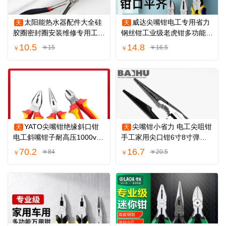
太阳能热水器配件大全硅
威达尖嘴钳电工专用省力
天
天
胶圈密封圈安装维修专用工具
钢丝钳工业级老虎钳多功能钳
加长尖嘴钳子
子家用斜嘴钳
10.5
14.8
￥15
￥16.5
￥
￥
YATO尖嘴钳绝缘斜口钳
尖嘴钳小省力 电工尖咀钳
天
天
电工斜嘴钳子耐高压1000v钢
手工家用尖口钳6寸8寸弹簧
丝钳绝缘老虎钳
斜口钳老虎钳
70.2
16.7
￥84
￥20.5
￥
￥