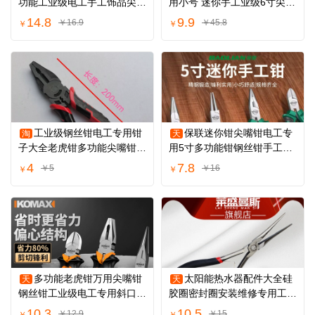
功能工业级电工手工饰品尖头
用小号 迷你手工业级6寸尖咀
咀尖口小钳子
钳8寸尖头钳
14.8
9.9
￥16.9
￥45.8
￥
￥
工业级钢丝钳电工专用钳
保联迷你钳尖嘴钳电工专
淘
天
子大全老虎钳多功能尖嘴钳斜
用5寸多功能钳钢丝钳手工钳
嘴钳省力耐用
工业级老虎钳
4
7.8
￥5
￥16
￥
￥
多功能老虎钳万用尖嘴钳
太阳能热水器配件大全硅
天
天
钢丝钳工业级电工专用斜口钳
胶圈密封圈安装维修专用工具
五金工具钳子
加长尖嘴钳子
10.3
10.5
￥12.9
￥15