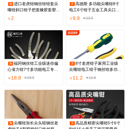
进口老虎钳钢丝钳钳套尖
高德斯 多功能尖嘴钳8寸
淘
天
嘴钳斜口钳子把套橡胶套塑胶
电工6寸钳子五金工具尖口钳
橡皮手钳套子
尖咀钳尖头钳
2
9.9
￥13.3
￥
￥
福冈钢丝钳工业级迷你偏
8寸老虎钳子家用工业级
淘
天
心省力钳7寸多功能电工专用
尖嘴钳电工钳子钢丝钳多功能
尖嘴钳子套装
五金工具平口
18.8
11.2
￥23.5
￥12.8
￥
￥
尖嘴钳加长尖头咀钢丝老
高品质精密尖嘴钳5寸6寸
淘
天