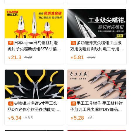
日本tajima田岛钢丝钳老
多功能弹簧尖嘴钳工业级
天
淘
虎钳子尖嘴断线钳6/78寸偏口
万用尖咀钳剥线钳电工专用9
斜嘴钳多用途
寸手钳子工具
21.3
5.81
￥29
￥6.6
￥
￥
尖嘴钳老虎钳5寸手工饰
手工工具钳子 手工材料钳
天
淘
品DIY迷你小钳子多功能钢丝
子剪刀工具尖嘴钳DIY饰品钳
钳弯嘴珠宝钳子
子配件夹子
5.34
5.28
￥8.5
￥6
￥
￥