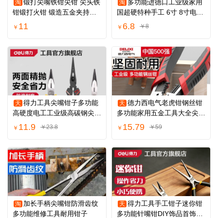
锻打尖嘴铁钳尖钳 尖头铁
多功能进德口工业级家用
淘
淘
钳锻打火钳 锻造五金夹持工
国超硬特种手工 6寸 8寸电工
具厂家直销
尖嘴钳子包邮
11
6.8
￥8
￥
￥
得力工具尖嘴钳子多功能
德力西电气老虎钳钢丝钳
天
天
高硬度电工工业级高碳钢尖嘴
多功能家用五金工具大全尖嘴
钳小钳子手工
电工剥线钳子
11.9
15.79
￥23.8
￥59
￥
￥
加长手柄尖嘴钳防滑齿纹
得力工具手工钳子迷你钳
淘
天
多功能维修工具耐用钳子
多功能针嘴钳DIY饰品首饰钳