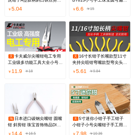
虎钳子A型胶柄斜口铁丝剪切
BY615小号手工珠宝圆弯扁嘴
捆扎手动工具
无牙迷你钳子
5.04
6.6
￥15
￥
￥
卡夫威尔尖嘴钳电工专用
16寸长钳子长嘴款型11寸
天
天
工业级多功能工具大全小号6
夹持尖咀钳弯嘴款型弯尖头钳
寸8寸钢丝钳子
加长尖嘴款型
11.9
5.61
￥18
￥9.84
￥
￥
日本进口碳钢尖嘴钳 圆嘴
5寸迷你小钳子手工钳子
淘
天
钳 斜剪钳 珠宝首饰饰品DIY
小钳子小号尖嘴钳子手工用弯
手工工具钳
圆嘴钳多功能
14.4
7.98
￥16.5
￥10.36
￥
￥