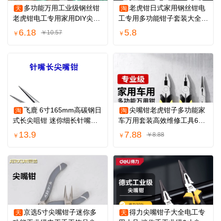
多功能万用工业级钢丝钳
老虎钳日式家用钢丝钳电
天
淘
老虎钳电工专用家用DIY尖嘴
工专用多功能钳子套装大全斜
工具大全钳子
口钳尖嘴钳
6.18
5.8
￥10.57
￥
￥
飞鹿 6寸165mm高碳钢日
尖嘴钳老虎钳子多功能家
淘
淘
式长尖咀钳 迷你细长针嘴钳
车万用套装高效维修工具6寸
尖嘴diy钳子
8寸省力铁夹钳
13.9
7.88
￥8.88
￥
￥
京选5寸尖嘴钳子迷你多
得力尖嘴钳子大全电工专
天
天