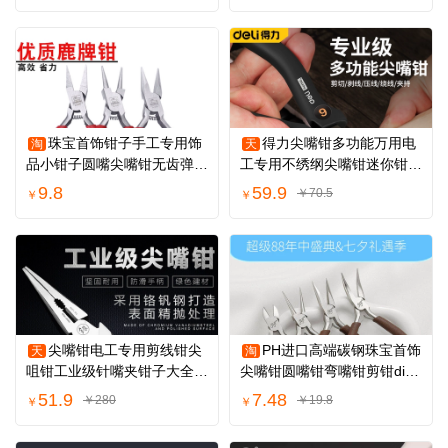
珠宝首饰钳子手工专用饰
得力尖嘴钳多功能万用电
淘
天
品小钳子圆嘴尖嘴钳无齿弹簧
工专用不绣纲尖嘴钳迷你钳子
DIY金工钳
剪钢丝手工钳
9.8
59.9
￥70.5
￥
￥
尖嘴钳电工专用剪线钳尖
PH进口高端碳钢珠宝首饰
天
淘
咀钳工业级针嘴夹钳子大全老
尖嘴钳圆嘴钳弯嘴钳剪钳diy
虎钳铬钒钢造
手链饰品工具
51.9
7.48
￥280
￥19.8
￥
￥