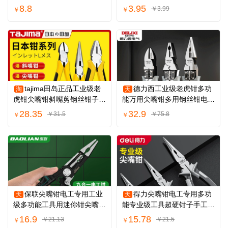
业级手工O型嘴
寸工业级尖嘴钳
8.8
3.95
￥3.99
￥
￥
tajima田岛正品工业级老
德力西工业级老虎钳多功
淘
天
虎钳尖嘴钳斜嘴剪钢丝钳子电
能万用尖嘴钳多用钢丝钳电工
工专用高硬度
专用钳子工具
28.35
32.9
￥31.5
￥75.8
￥
￥
保联尖嘴钳电工专用工业
得力尖嘴钳电工专用多功
天
天
级多功能工具用迷你钳尖嘴钳
能专业级工具超硬钳子手工用
子剥线铬钒
迷你钳子大全
16.9
15.78
￥21.13
￥21.5
￥
￥