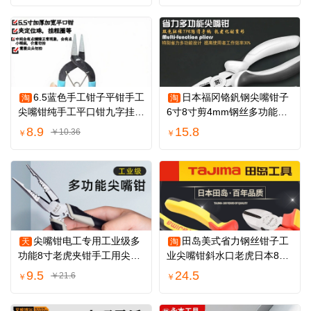
6.5蓝色手工钳子平钳手工
日本福冈铬釩钢尖嘴钳子
淘
淘
尖嘴钳纯手工平口钳九字挂圈
6寸8寸剪4mm钢丝多功能电
钳子开圈钳
工专用工具
8.9
15.8
￥10.36
￥
￥
尖嘴钳电工专用工业级多
田岛美式省力钢丝钳子工
天
淘
功能8寸老虎夹钳手工用尖口
业尖嘴钳斜水口老虎日本8寸
剪钳尖咀钳子
6寸7寸日本
9.5
24.5
￥21.6
￥
￥