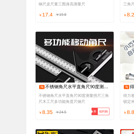
钢尺皮尺量三围身高测量尺
三角
17.4
8.
￥19.8
￥
￥
不锈钢角尺水平直角尺90度测量拐尺三角尺木工尺多功能角度尺钢尺
得力
淘
淘
不锈钢角尺水平直角尺90度测量拐尺三角
得力
尺木工尺多功能角度尺钢尺
锁定
8.35
8.
福利购
券
￥24.5
￥
￥