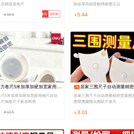
尺高精度直角尺
制加厚高精度耐摔耐磨正品
2
5.44
福利购
券
￥16.9
￥
卷尺5米加厚加硬加宽家用钢尺自动锁定米尺钢卷尺子家居两用
居家三围尺子自动测量精密度量围度尺腰围臂围腿围头围软
淘
卷尺5米加厚加硬加宽家用钢尺自动
居家三围尺子自动测量精密度量围
米尺钢卷尺子家居两用
围臂围腿围头围软尺卷尺
8
3.01
￥12.5
￥