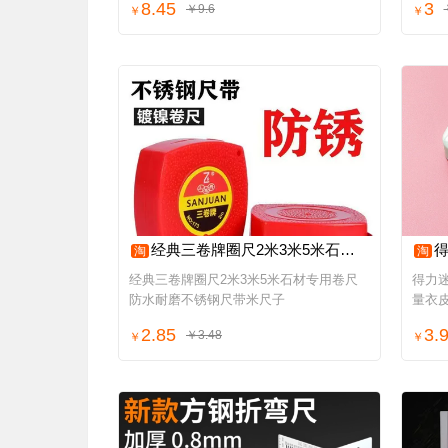
8.45
3
￥9.6
￥
￥
经典三卷牌圈尺2米3米5米石材专用卷尺防水耐磨不锈钢尺带米尺子
得力
淘
淘
经典三卷牌圈尺2米3米5米石材专用卷尺
得力迷
防水耐磨不锈钢尺带米尺子
量衣
2.85
3.
￥3.48
￥
￥