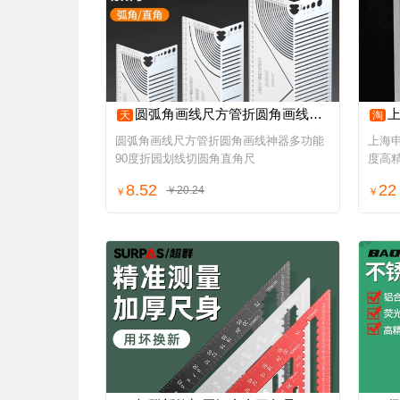
圆弧角画线尺方管折圆角画线神器多功能90度折园划线切圆角直角尺
上海
天
淘
圆弧角画线尺方管折圆角画线神器多功能
上海
90度折园划线切圆角直角尺
度高精
8.52
22
￥20.24
￥
￥