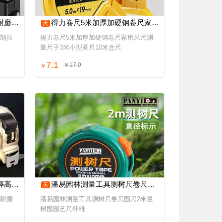
8米尺子
得力卷尺5米加厚加硬钢卷尺家用米尺测量尺子3米小型圈尺10米盒尺
天
英制拉
得力卷尺5米加厚加硬钢卷尺家用米尺测
量尺子3米小型圈尺10米盒尺
7.1
￥17.9
￥
镂空3米
潘易园林测量工具测树尺卷尺围尺2米量树围园艺尺纤维
天
度耐磨
潘易园林测量工具测树尺卷尺围尺2米量
树围园艺尺纤维