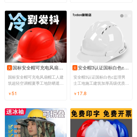
国标安全帽可充电风扇帽工人建筑超轻空调帽夏季工地防晒遮阳头盔
安全帽3认证国标白色c监理男士工地施工建筑加厚高级优质头盔定制
天
天
国标安全帽可充电风扇帽工人建
安全帽3认证国标白色c监理男
筑超轻空调帽夏季工地防晒遮阳
士工地施工建筑加厚高级优质头
头盔
盔定制
51
17.8
￥
￥