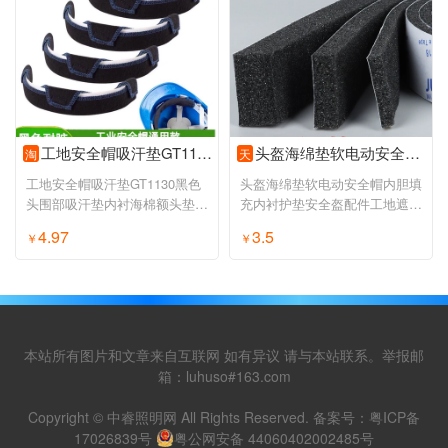
工地安全帽吸汗垫GT1130黑色头围部吸汗垫内衬海棉额头垫配件莞特
头盔海绵垫软电动安全帽内胆填充内衬护垫安全盔配件工地遮阳神器
淘
天
工地安全帽吸汗垫GT1130黑色
头盔海绵垫软电动安全帽内胆填
头围部吸汗垫内衬海棉额头垫配
充内衬护垫安全盔配件工地遮阳
件莞特
神器
4.97
3.5
￥
￥
本站所有图片和文章来自互联网 如有异议 请与本站联系。举报邮
箱：luhuso#163.com
Copyright © 中睿照明网 All Rights Reserved. 备案号：
粤ICP备
17026839号
粤公网安备 44060402002485号