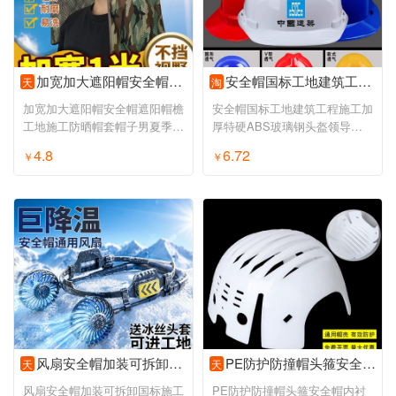
加宽加大遮阳帽安全帽遮阳帽檐工地施工防晒帽套帽子男夏季太阳帽
安全帽国标工地建筑工程施工加厚特硬ABS玻璃钢头盔领导电工定制
天
淘
加宽加大遮阳帽安全帽遮阳帽檐
安全帽国标工地建筑工程施工加
工地施工防晒帽套帽子男夏季太
厚特硬ABS玻璃钢头盔领导电
阳帽
工定制
4.8
6.72
￥
￥
风扇安全帽加装可拆卸国标施工地配件新款轻便降温可换锂电池
PE防护防撞帽头箍安全帽内衬简易轻便棒球帽内置工作帽壳印字
天
天
风扇安全帽加装可拆卸国标施工
PE防护防撞帽头箍安全帽内衬