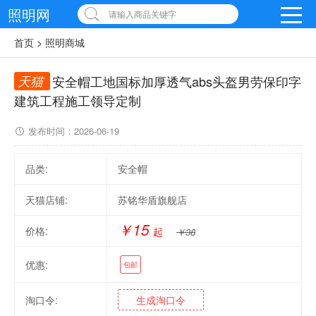
照明网
请输入商品关键字
首页
>
照明商城
天猫
安全帽工地国标加厚透气abs头盔男劳保印字
建筑工程施工领导定制
发布时间：
2026-06-19
品类:
安全帽
天猫店铺:
苏铭华盾旗舰店
￥15
价格:
起
￥38
优惠:
包邮
淘口令:
生成淘口令