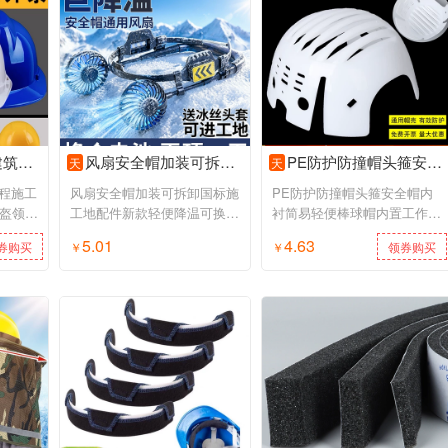
导电工定制
风扇安全帽加装可拆卸国标施工地配件新款轻便降温可换锂电池
PE防护防撞帽头箍安全帽内衬简易轻便棒球帽内置工作帽壳印字
天
天
程施工
风扇安全帽加装可拆卸国标施
PE防护防撞帽头箍安全帽内
头盔领导
工地配件新款轻便降温可换锂
衬简易轻便棒球帽内置工作帽
电池
壳印字
5.01
4.63
券购买
￥
领券购买
￥
领券购买