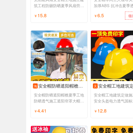
筑工程防砸防晒夏季风扇劳保
加厚ABS 抗冲击夏季
安全头盔
力施工建筑
15.8
6.5
￥
领券购买
￥
领
安全帽防晒遮阳帽檐夏季工地防晒透气施工遮阳帘罩大帽檐挡光神器
安全帽工地建筑定做施工领导安全头盔电力透气国标加厚头
淘
天
安全帽防晒遮阳帽檐夏季工地
安全帽工地建筑定做施
防晒透气施工遮阳帘罩大帽檐
安全头盔电力透气国标
挡光神器
盔定制男
4.41
12.8
￥
领券购买
￥
领