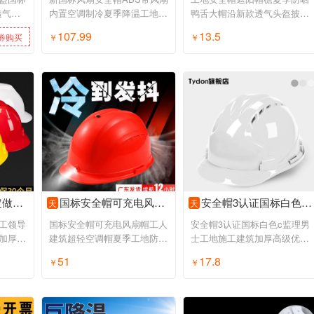
透气电
内置空调制冷夏季降温工地干
鸭舌大帽沿新款透气头盔披肩
活可照明
太阳帽子
107.99
13.5
券购买
￥
领券购买
￥
领券购买
盔定制男
国标安全帽可充电风扇帽工人建筑超轻空调帽夏季工地防晒遮阳头盔
安全帽3认证国标白色c监理男士工地施工建筑加厚高级优质头盔定制
天
天
工领导
国标安全帽可充电风扇帽工人
安全帽3认证国标白色c监理男
加厚头
建筑超轻空调帽夏季工地防晒
士工地施工建筑加厚高级优质
遮阳头盔
头盔定制
51
17.8
券购买
￥
领券购买
￥
领券购买