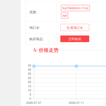
淘金币频道抵扣2.37元起
优惠:
包邮
淘口令:
生成淘口令
购买商品:
立即购买
价格走势