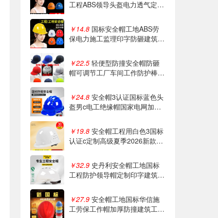
工程ABS领导头盔电力透气定制
logo印字
￥14.8
国标安全帽工地ABS劳
保电力施工监理印字防砸建筑工
程防护安全帽
￥22.5
轻便型防撞安全帽防砸
帽可调节工厂车间工作防护棒球
帽透气四季
￥24.8
安全帽3认证国标蓝色头
盔男c电工绝缘帽国家电网加厚
工程施工定制
￥19.8
安全帽工程用白色3国标
认证c定制高级夏季2026新款透
气施工男头盔
￥32.9
史丹利安全帽工地国标
工程防护领导帽定制印字建筑施
工头盔冬季
￥27.9
安全帽工地国标华信施
工劳保工作帽加厚防撞建筑工程