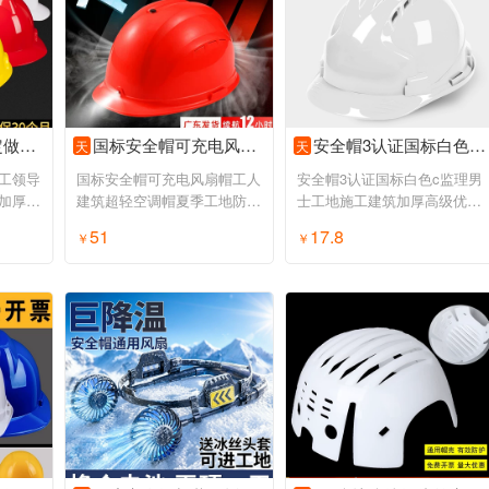
盔定制男
国标安全帽可充电风扇帽工人建筑超轻空调帽夏季工地防晒遮阳头盔
安全帽3认证国标白色c监理男士工地施工建筑加厚高级优质头盔定制
天
天
工领导
国标安全帽可充电风扇帽工人
安全帽3认证国标白色c监理男
加厚头
建筑超轻空调帽夏季工地防晒
士工地施工建筑加厚高级优质
遮阳头盔
头盔定制
51
17.8
券购买
￥
领券购买
￥
领券购买