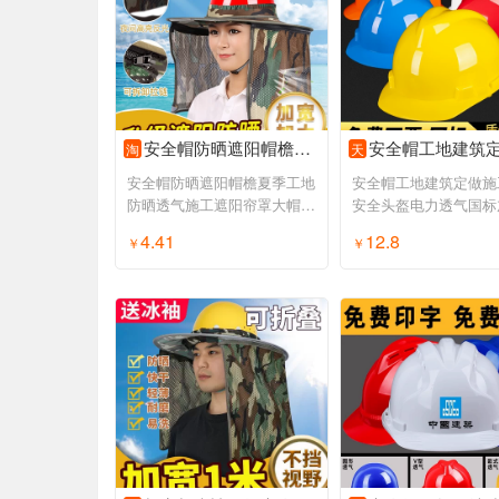
安全帽防晒遮阳帽檐夏季工地防晒透气施工遮阳帘罩大帽檐挡光神器
安全帽工地建筑定做施工领导安全头盔电力透气国标加厚头
淘
天
安全帽防晒遮阳帽檐夏季工地
安全帽工地建筑定做施
防晒透气施工遮阳帘罩大帽檐
安全头盔电力透气国标
挡光神器
盔定制男
4.41
12.8
￥
领券购买
￥
领