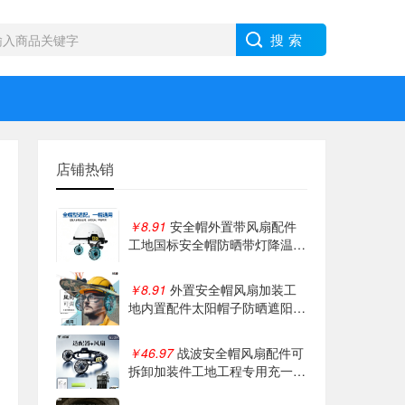
店铺热销
￥8.91
安全帽外置带风扇配件
工地国标安全帽防晒带灯降温遮
阳帽帽子633
￥8.91
外置安全帽风扇加装工
地内置配件太阳帽子防晒遮阳配
件帽檐降温带
￥46.97
战波安全帽风扇配件可
拆卸加装件工地工程专用充一次
用12小时633