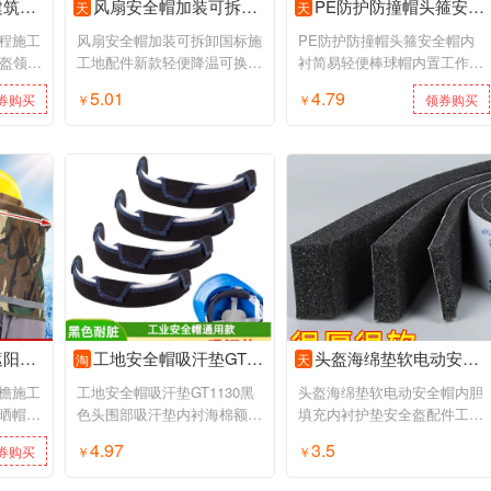
导电工定制
风扇安全帽加装可拆卸国标施工地配件新款轻便降温可换锂电池
PE防护防撞帽头箍安全帽内衬简易轻便棒球帽内置工作帽壳印字
天
天
程施工
风扇安全帽加装可拆卸国标施
PE防护防撞帽头箍安全帽内
头盔领导
工地配件新款轻便降温可换锂
衬简易轻便棒球帽内置工作帽
电池
壳印字
5.01
4.79
券购买
￥
领券购买
￥
领券购买
子男夏季
工地安全帽吸汗垫GT1130黑色头围部吸汗垫内衬海棉额头垫配件莞特
头盔海绵垫软电动安全帽内胆填充内衬护垫安全盔配件工地遮阳神器
淘
天
檐施工
工地安全帽吸汗垫GT1130黑
头盔海绵垫软电动安全帽内胆
晒帽子
色头围部吸汗垫内衬海棉额头
填充内衬护垫安全盔配件工地
垫配件莞特
遮阳神器
4.97
3.5
券购买
￥
领券购买
￥
领券购买