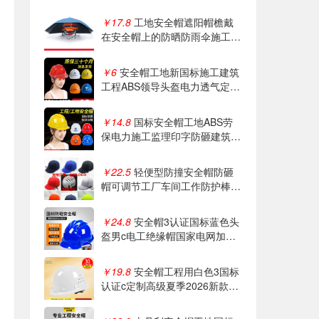
￥17.8
工地安全帽遮阳帽檐戴
在安全帽上的防晒防雨伞施工防
晒大太阳帽伞
￥6
安全帽工地新国标施工建筑
工程ABS领导头盔电力透气定制
logo印字
￥14.8
国标安全帽工地ABS劳
保电力施工监理印字防砸建筑工
程防护安全帽
￥22.5
轻便型防撞安全帽防砸
帽可调节工厂车间工作防护棒球
帽透气四季
￥24.8
安全帽3认证国标蓝色头
盔男c电工绝缘帽国家电网加厚
工程施工定制
￥19.8
安全帽工程用白色3国标
认证c定制高级夏季2026新款透
气施工男头盔