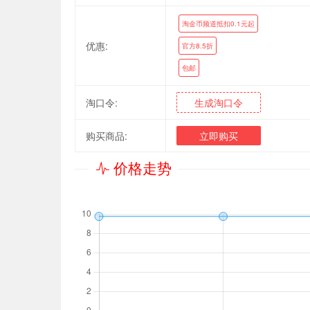
淘金币频道抵扣0.1元起
优惠:
官方8.5折
包邮
淘口令:
生成淘口令
购买商品:
立即购买
价格走势