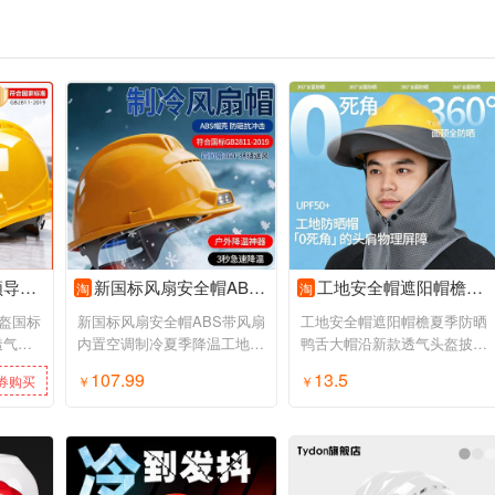
力施工建筑
新国标风扇安全帽ABS带风扇内置空调制冷夏季降温工地干活可照明
工地安全帽遮阳帽檐夏季防晒鸭舌大帽沿新款透气头盔披肩太阳帽子
淘
淘
盔国标
新国标风扇安全帽ABS带风扇
工地安全帽遮阳帽檐夏季防晒
透气电
内置空调制冷夏季降温工地干
鸭舌大帽沿新款透气头盔披肩
活可照明
太阳帽子
107.99
13.5
券购买
￥
领券购买
￥
领券购买