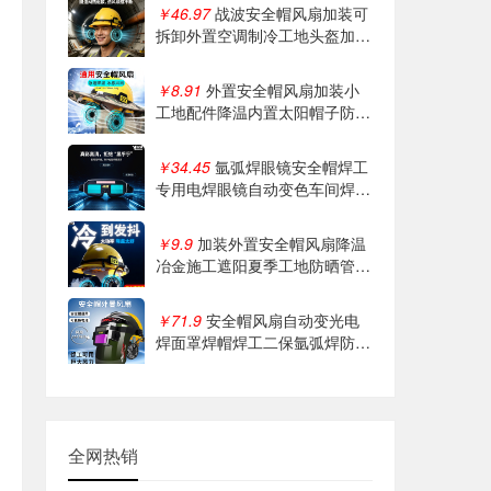
￥46.97
战波安全帽风扇加装可
拆卸外置空调制冷工地头盔加装
件风力大633
￥8.91
外置安全帽风扇加装小
工地配件降温内置太阳帽子防晒
帽遮阳帽檐带
￥34.45
氩弧焊眼镜安全帽焊工
专用电焊眼镜自动变色车间焊接
高空作业焊工
￥9.9
加装外置安全帽风扇降温
冶金施工遮阳夏季工地防晒管廊
工地高空
￥71.9
安全帽风扇自动变光电
焊面罩焊帽焊工二保氩弧焊防护
烧焊眼镜634
全网热销