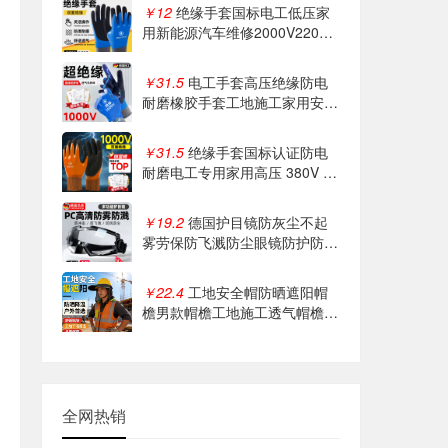
￥12
绝缘手套国标电工低压家
用新能源汽车维修2000V220V
女士专用380v
￥31.5
电工手套高压绝缘防电
耐磨橡胶手套工地施工家用安全
防护手套正品
￥31.5
绝缘手套国标认证防电
耐磨电工专用家用高压 380V 低
压防护手套
￥19.2
德国护目镜防灰尘不起
雾劳保防飞溅防尘眼镜防护防风
工业切割粉尘
￥22.4
工地安全帽防晒遮阳帽
檐男款帽檐工地施工透气帽檐通
用夏季鸭舌款
全网热销