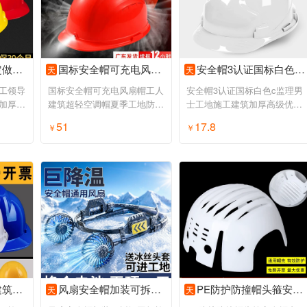
盔定制男
国标安全帽可充电风扇帽工人建筑超轻空调帽夏季工地防晒遮阳头盔
安全帽3认证国标白色c监理男士工地施工建筑加厚高级优质头盔定制
天
天
工领导
国标安全帽可充电风扇帽工人
安全帽3认证国标白色c监理男
加厚头
建筑超轻空调帽夏季工地防晒
士工地施工建筑加厚高级优质
遮阳头盔
头盔定制
51
17.8
券购买
￥
领券购买
￥
领券购买
导电工定制
风扇安全帽加装可拆卸国标施工地配件新款轻便降温可换锂电池
PE防护防撞帽头箍安全帽内衬简易轻便棒球帽内置工作帽壳印字
天
天