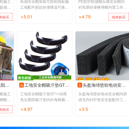
程施工
风扇安全帽加装可拆卸国标施
PE防护防撞帽头箍安全帽内
头盔领导
工地配件新款轻便降温可换锂
衬简易轻便棒球帽内置工作帽
电池
壳印字
5.01
4.79
券购买
￥
领券购买
￥
领券购买
子男夏季
工地安全帽吸汗垫GT1130黑色头围部吸汗垫内衬海棉额头垫配件莞特
头盔海绵垫软电动安全帽内胆填充内衬护垫安全盔配件工地遮阳神器
淘
天
檐施工
工地安全帽吸汗垫GT1130黑
头盔海绵垫软电动安全帽内胆
晒帽子
色头围部吸汗垫内衬海棉额头
填充内衬护垫安全盔配件工地
垫配件莞特
遮阳神器
4.97
3.5
券购买
￥
领券购买
￥
领券购买