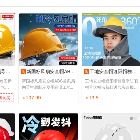
力施工建筑
新国标风扇安全帽ABS带风扇内置空调制冷夏季降温工地干活可照明
工地安全帽遮阳帽檐夏季防晒鸭舌大帽沿新款透气头盔披肩太阳帽子
淘
淘
盔国标
新国标风扇安全帽ABS带风扇
工地安全帽遮阳帽檐夏季防晒
透气电
内置空调制冷夏季降温工地干
鸭舌大帽沿新款透气头盔披肩
活可照明
太阳帽子
107.99
13.5
券购买
￥
领券购买
￥
领券购买