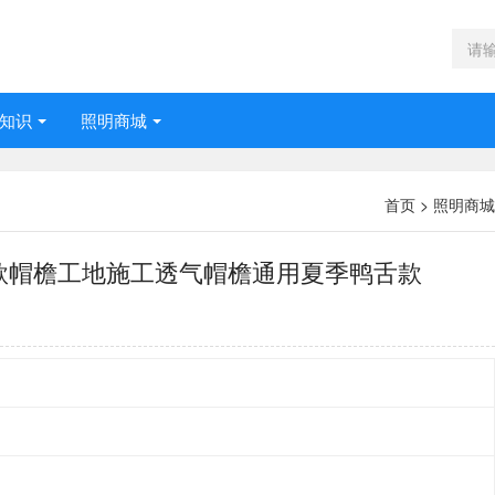
知识
照明商城
首页
>
照明商城
款帽檐工地施工透气帽檐通用夏季鸭舌款