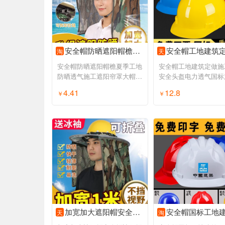
安全帽防晒遮阳帽檐夏季工地防晒透气施工遮阳帘罩大帽檐挡光神器
安全帽工地建筑定做施工领导安全头盔电力透气国标加厚头
淘
天
安全帽防晒遮阳帽檐夏季工地
安全帽工地建筑定做施
防晒透气施工遮阳帘罩大帽檐
安全头盔电力透气国标
挡光神器
盔定制男
4.41
12.8
￥
领券购买
￥
领
加宽加大遮阳帽安全帽遮阳帽檐工地施工防晒帽套帽子男夏季太阳帽
安全帽国标工地建筑工程施工加厚特硬ABS玻璃钢头盔领
天
淘