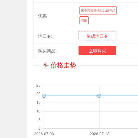
淘金币频道抵扣0.25元起
优惠:
包邮
淘口令:
生成淘口令
购买商品:
立即购买
价格走势