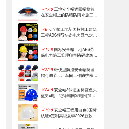
￥17.8
工地安全帽遮阳帽檐戴
在安全帽上的防晒防雨伞施工防
晒大太阳帽伞
￥6
安全帽工地新国标施工建筑
工程ABS领导头盔电力透气定制
logo印字
￥14.8
国标安全帽工地ABS劳
保电力施工监理印字防砸建筑工
程防护安全帽
￥22.5
轻便型防撞安全帽防砸
帽可调节工厂车间工作防护棒球
帽透气四季
￥24.8
安全帽3认证国标蓝色头
盔男c电工绝缘帽国家电网加厚
工程施工定制
￥19.8
安全帽工程用白色3国标
认证c定制高级夏季2026新款透
气施工男头盔