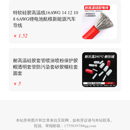
特软硅胶高温线16AWG 14 12 10
8 6AWG锂电池航模新能源汽车
导线
1.52
￥
耐高温硅胶套管喷涂喷粉保护胶
帽透明套管防污染套矽胶螺柱套
圆套
5
￥
本站所有图片和文章来自互联网，如有异议请与本站联系。
投搞、举报邮箱：175583978#qq.com