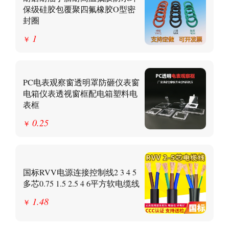
保级硅胶包覆聚四氟橡胶O型密
封圈
1
￥
PC电表观察窗透明罩防砸仪表窗
电箱仪表透视窗框配电箱塑料电
表框
0.25
￥
国标RVV电源连接控制线2 3 4 5
多芯0.75 1.5 2.5 4 6平方软电缆线
1.48
￥