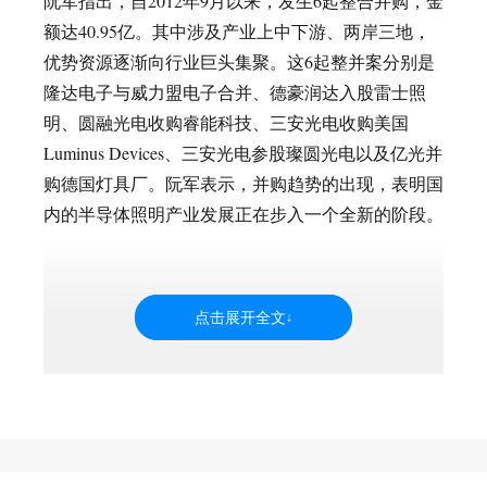
阮军指出，自2012年9月以来，发生6起整合并购，金
额达40.95亿。其中涉及产业上中下游、两岸三地，
优势资源逐渐向行业巨头集聚。这6起整并案分别是
隆达电子与威力盟电子合并、德豪润达入股雷士照
明、圆融光电收购睿能科技、三安光电收购美国
Luminus Devices、三安光电参股璨圆光电以及亿光并
购德国灯具厂。阮军表示，并购趋势的出现，表明国
内的半导体照明产业发展正在步入一个全新的阶段。