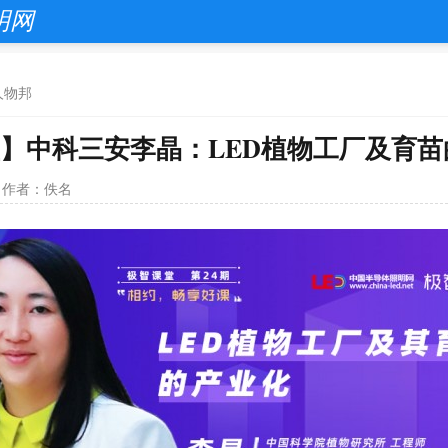
明网
人物邦
】中科三安李晶：LED植物工厂及育苗
作者：佚名