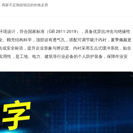
，商家不定期促销后的价格走势
设计，符合国家标准（GB 2811-2019），具备优异抗冲击与绝缘性
安全。帽壳结构科学，顶部设有透气孔，搭配可调节吸汗内衬，夏季佩戴更
姓名或安全标语，提升企业形象与辨识度。内衬采用五点式缓冲系统，贴合
实用性，是工地、电力、建筑等行业必备的个人防护装备，保障作业安