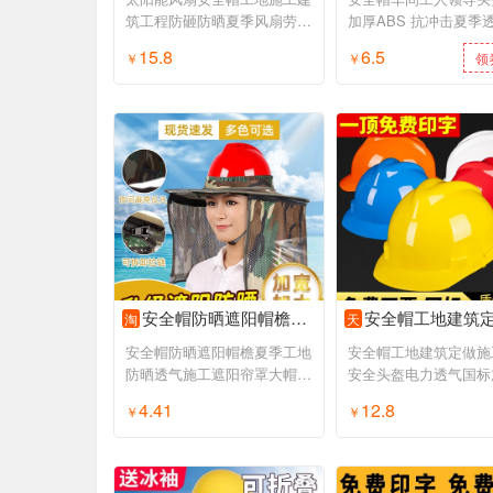
筑工程防砸防晒夏季风扇劳保
加厚ABS 抗冲击夏季
安全头盔
力施工建筑
15.8
6.5
￥
领券购买
￥
领
安全帽防晒遮阳帽檐夏季工地防晒透气施工遮阳帘罩大帽檐挡光神器
安全帽工地建筑定做施工领导安全头盔电力透气国标加厚头
淘
天
安全帽防晒遮阳帽檐夏季工地
安全帽工地建筑定做施
防晒透气施工遮阳帘罩大帽檐
安全头盔电力透气国标
挡光神器
盔定制男
4.41
12.8
￥
领券购买
￥
领