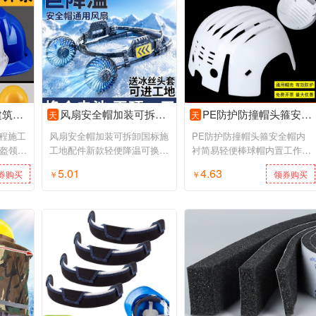
导电工定制
风扇安全帽加装可拆卸国标施工地配件新款轻便降温可换锂电池
PE防护防撞帽头箍安全帽内衬简易轻便棒球帽内置工作帽壳印字
天
天
程施工
风扇安全帽加装可拆卸国标施
PE防护防撞帽头箍安全帽内
头盔领导
工地配件新款轻便降温可换锂
衬简易轻便棒球帽内置工作帽
电池
壳印字
5.01
4.63
券购买
￥
领券购买
￥
领券购买