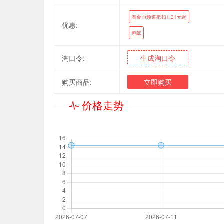
淘金币频道抵扣1.31元起
优惠:
包邮
淘口令:
生成淘口令
购买商品:
立即购买
价格走势