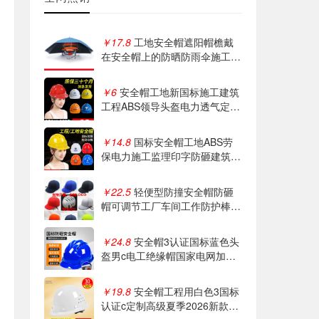
￥17.8
工地安全帽遮阳帽檐戴
在安全帽上的防晒防雨伞施工防
晒大太阳帽伞
￥6
安全帽工地新国标施工建筑
工程ABS领导头盔电力透气定制
logo印字
￥14.8
国标安全帽工地ABS劳
保电力施工监理印字防砸建筑工
程防护安全帽
￥22.5
轻便型防撞安全帽防砸
帽可调节工厂车间工作防护棒球
帽透气四季
￥24.8
安全帽3认证国标蓝色头
盔男c电工绝缘帽国家电网加厚
工程施工定制
￥19.8
安全帽工程用白色3国标
认证c定制高级夏季2026新款透