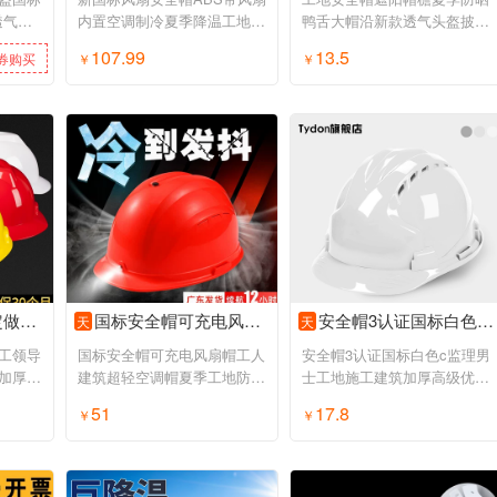
透气电
内置空调制冷夏季降温工地干
鸭舌大帽沿新款透气头盔披肩
活可照明
太阳帽子
107.99
13.5
券购买
￥
领券购买
￥
领券购买
盔定制男
国标安全帽可充电风扇帽工人建筑超轻空调帽夏季工地防晒遮阳头盔
安全帽3认证国标白色c监理男士工地施工建筑加厚高级优质头盔定制
天
天
工领导
国标安全帽可充电风扇帽工人
安全帽3认证国标白色c监理男
加厚头
建筑超轻空调帽夏季工地防晒
士工地施工建筑加厚高级优质
遮阳头盔
头盔定制
51
17.8
券购买
￥
领券购买
￥
领券购买